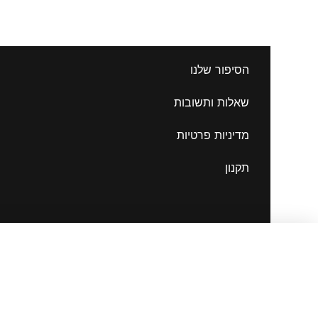
הסיפור שלנו
שאלות ותשובות
מדיניות פרטיות
תקנון
White tank top men
98.00
₪
140.00
₪