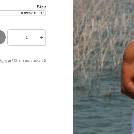
Size
🔒 תשלום מאובטח SSL
🚚 משלו