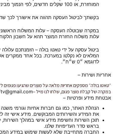
המוחזרת, או 100 שקלים חדשים, לפי הנמוך מביניהם, כקבוע בחוק (להלן: “דמי הביטול“).
בקשתך לביטול העסקה תהווה את אישורך לכך שדמי 
במקרה שבוטלה העסקה – עלות המשלוח הראשונית
עלות משלוח החזרת המוצר תהא על חשבון הלקוח.
ביטול עסקה על ידי טאטו בולה – הזמנתכם עלולה
המלאים לא נקלטו במערכת. בכל אחד ממקרים אלה 
לדוגמא ״0 ש״ח״.
אחריות ושירות –
״טאטו בולה״ מספקים אחריות מלאה על מוצרים שהגיעו פגומים ללק
במקרה של קבלת מוצר פגום, שלחו לנו מייל –
tatubola.ftv@gmail.com בצירוף תמונה של המו
אבטחת מידע ופרטיות –
הנהלת האתר, כמו גם חברות אחיות וגורמי משנה
את המידע והשירותים המבוקשים. מידע אישי זה לא
תוכן השירות וחשיפת מידע אישי במהלך השירות, ל
בראש סדר העדיפויות שלנו.
החברה מתחייבת שלא לעשות שימוש במידע המסופק