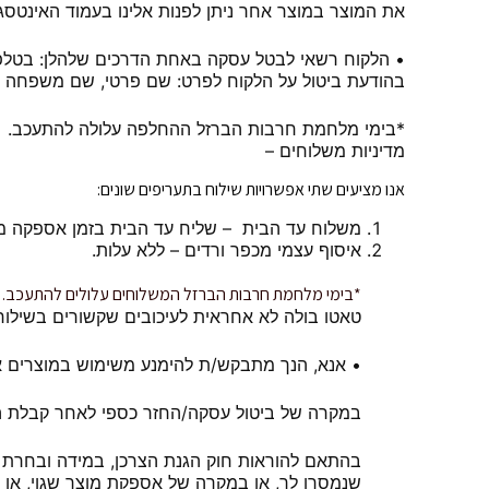
את המוצר במוצר אחר ניתן לפנות אלינו בעמוד האינטסגרם @tatu.bola_ או במספר 054-5654624 ולבצע את ההחזרה עד 14 יום מיום 
בהודעת ביטול על הלקוח לפרט: שם פרטי, שם משפחה ומ
*בימי מלחמת חרבות הברזל ההחלפה עלולה להתעכב.
מדיניות משלוחים –
אנו מציעים שתי אפשרויות שילוח בתעריפים שונים:
משלוח עד הבית – שליח עד הבית בזמן אספקה ממוצע בין 1 – 3
איסוף עצמי מכפר ורדים – ללא עלות.
*בימי מלחמת חרבות הברזל המשלוחים עלולים להתעכב. בנו
טאטו בולה לא אחראית לעיכובים שקשורים בשילוח
• אנא, הנך מתבקש/ת להימנע משימוש במוצרים א
במקרה של ביטול עסקה/החזר כספי לאחר קבלת המש
בהתאם להוראות חוק הגנת הצרכן, במידה ובחרת 