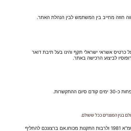
ווה חוזה מחייב בין המשתמש לבין הנהלת האתר.
שבון בנק פעיל ו/או בעל כרטיס אשראי ישראלי תקף והינו בעל תיבת דואר
פוסיו לביצוע הרכישה באתר.
התקשרות.
 בגין המוצרים ככל ששולם.
• החזרות וביטול עסקה יבוצעו בהתאם לאמור באתר זה לרבות תקנון האתר ובכפוף ובהתאם להוראות חוק הגנת הצרכן התשמ"א 1981 ולרבות התקנות מכוחו.אם ברצונכם להחליף