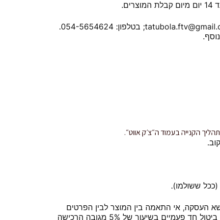
• הלקוח רשאי לבטל עסקה באחת הדרכים שלהלן: בטלפון; בדואר רשום לכתובת: דרור 4, כפר ורדים; בדואר אלקטרוני: tatubola.ftv@gmail.co.il; בטלפון: 054-5654624.
וסף.
הליך הקנייה בעמוד ה״צ׳ק אווט״.
וב.
ככל ששולמו).
א העסקה, אי התאמה בין המוצר לבין הפרטים
שנמסרו לך, או במקרה של אספקת מוצר שגוי, או במידה והחברה הפרה את ההסכם, רשאית החברה לגבות ממך דמי ביטול חד פעמיים בשיעור של 5% מגובה הרכישה