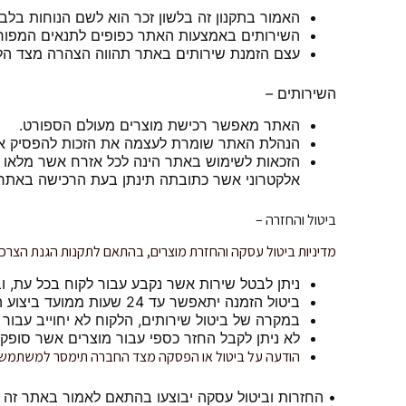
האמור בתקנון זה בלשון זכר הוא לשם הנוחות בלבד 
השירותים באמצעות האתר כפופים לתנאים המפורטי
עצם הזמנת שירותים באתר תהווה הצהרה מצד הלקוח
השירותים –
האתר מאפשר רכישת מוצרים מעולם הספורט.
הנהלת האתר שומרת לעצמה את הזכות להפסיק את
אלקטרוני אשר כתובתה תינתן בעת הרכישה באתר. 
ביטול והחזרה –
מדיניות ביטול עסקה והחזרת מוצרים, בהתאם לתקנות הגנת הצרכן (ביטל עסקה), התשע"א-10
ניתן לבטל שירות אשר נקבע עבור לקוח בכל עת, ובתנאי כי הלק
ביטול הזמנה יתאפשר עד 24 שעות ממועד ביצוע ההזמנה, בכפוף לכך כי ההזמנה לא יצאה לשילוח.
במקרה של ביטול שירותים, הלקוח לא יחוייב עבור 
לא ניתן לקבל החזר כספי עבור מוצרים אשר סופקו, לאחר 
הודעה על ביטול או הפסקה מצד החברה תימסר למשתמש, ו