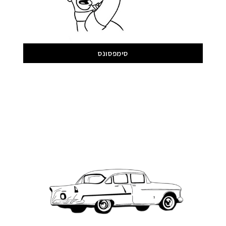
סימפסונס