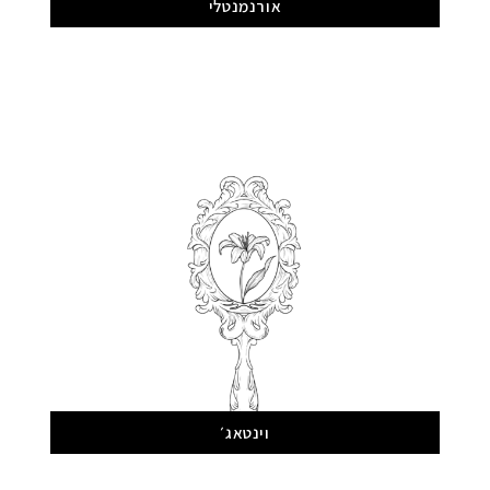
אורנמנטלי
וינטאג׳