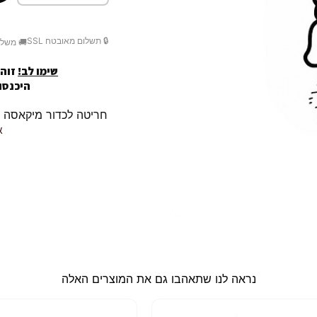
🔒 תשלום מאובטח SSL
🚚 משלו
שימו לב!
זוהי
היכנסו לק
חריטה לכדור מיקאסה MIKASA / r10 שלך.
א
נראה לנו שתאהבו גם את המוצרים האלה