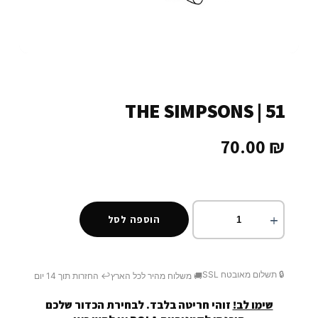
THE SIMPSONS | 51
70.00
₪
הוספה לסל
🔒 תשלום מאובטח SSL
🚚 משלוח מהיר לכל הארץ
↩️ החזרות תוך 14 יום
שימו לב!
זוהי חריטה בלבד. לבחירת הכדור שלכם