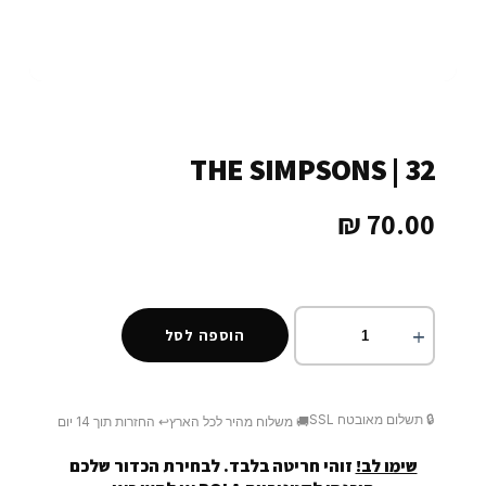
THE SIMPSONS | 32
₪
70.00
הוספה לסל
🔒 תשלום מאובטח SSL
🚚 משלוח מהיר לכל הארץ
↩️ החזרות תוך 14 יום
שימו לב!
זוהי חריטה בלבד. לבחירת הכדור שלכם