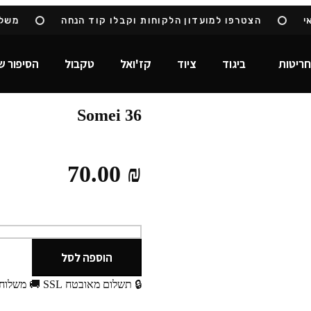
הצטרפו למועדון הלקוחות וקבלו קוד הנחה
משלוח 
חריטות
ביגוד
ציוד
קז'ואל
טקבול
הסיפור ש
Somei 36
70.00
₪
הוספה לסל
🔒 תשלום מאובטח SSL
🚚 משלוח 