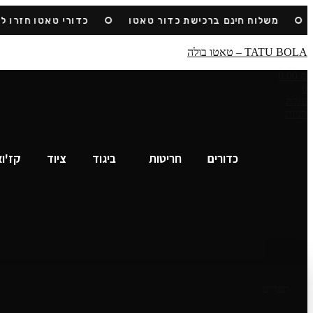
Skip
משלוח חינם ברכישת כדור טאטו
כדורי טאטו חזרו למלא
to
content
TATU BOLA – טאטו בולה
0.00
₪
0
עגלת
קניות
כדורים
חריטות
ביגוד
ציוד
קז'ו
תפריט