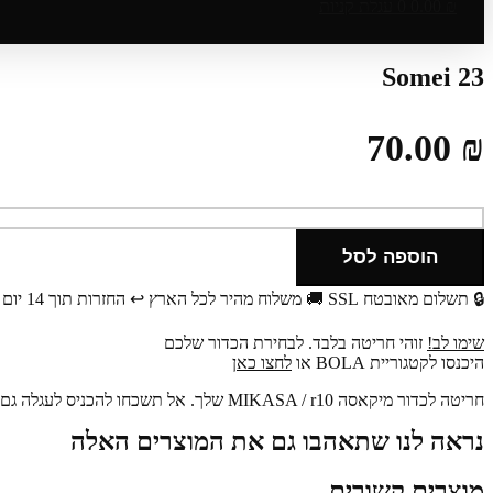
₪
0.00
0
עגלת קניות
Somei 23
70.00
₪
כמות
של
Somei
הוספה לסל
23
🔒 תשלום מאובטח SSL
🚚 משלוח מהיר לכל הארץ
↩️ החזרות תוך 14 יום
שימו לב!
זוהי חריטה בלבד. לבחירת הכדור שלכם
היכנסו לקטגוריית BOLA או
לחצו כאן
חריטה לכדור מיקאסה MIKASA / r10 שלך.
אל תשכחו להכניס לעגלה גם 
נראה לנו שתאהבו גם את המוצרים האלה
מוצרים קשורים