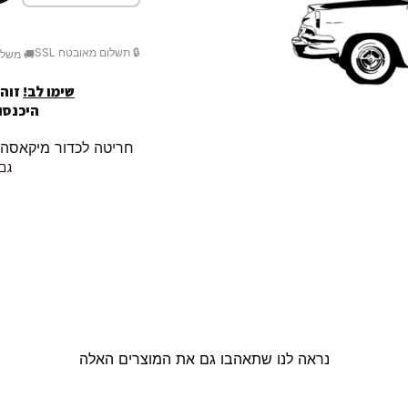
🔒 תשלום מאובטח SSL
🚚 משלו
שימו לב!
זוהי
היכנסו לק
חריטה לכדור מיקאסה MIKASA / r10 שלך
גם 
נראה לנו שתאהבו גם את המוצרים האלה