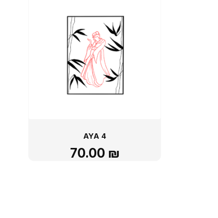
AYA 4
70.00
₪