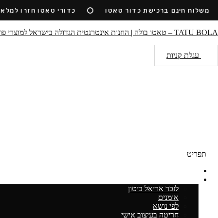
Ski
שלוח חינם ברכישת כדור טאטו
כדורי טאטו חזרו למלאי
t
conten
TATU BOLA – טאטו בולה | החנות אינטרנטית הגדולה בישראל למוצרי פוצ׳יוולי | כדורי מיקאסה ~ חריטות ~ ציוד ספורט
עגלת קניות
תפריט
כדורים
חריטות
לזכר אריאל ביטון
אומנים
לפי נושא
חריטה בעיצוב אישי