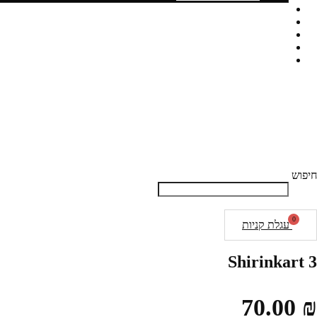
ביגוד
ציוד
קז'ואל
טקבול
הסיפור שלנו
חיפוש
חיפוש
סגור את תיבת החיפוש
0
עגלת קניות
Shirinkart 3
70.00
₪