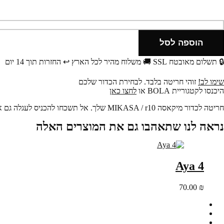
מות
ל
Shirinkar
הוספה לסל
🔒 תשלום מאובטח SSL
🚚 משלוח מהיר לכל הארץ
↩️ החזרות תוך 14 יום
שימו לב!
זוהי חריטה בלבד. לבחירת הכדור שלכם
היכנסו לקטגוריית BOLA או
לחצו כאן
חריטה לכדור מיקאסה MIKASA / r10 שלך.
אל תשכחו להכניס לעגלה גם א
נראה לנו שתאהבו גם את המוצרים האלה
Aya 4
70.00
₪
הסיפור שלנו
שאלות ותשובות
מדיניות פרטיות