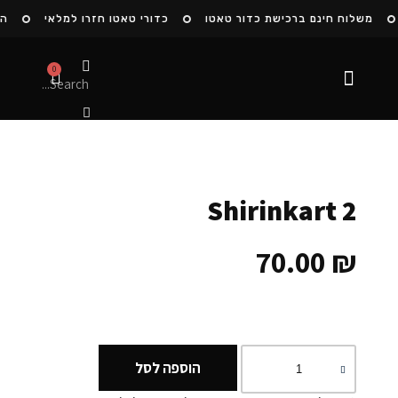
משלוח חינם ברכישת כדור טאטו
כדורי טאטו חזרו למלאי
הצט
0
הסיפור שלנו
Shirinkart 2
70.00
₪
הוספה לסל