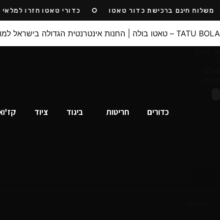
Ski
לוח חינם ברכישת כדור טאטו
כדורי טאטו חזרו למלאי
t
conten
TATU BOLA – טאטו בולה | החנות אינטרנטית הגדולה בישראל למוצרי פוצ׳יוולי | כדורי מיקאסה ~ חריטות ~ ציוד ספורט
0.00
₪
0
עגלת
קניות
כדורים
חריטות
ביגוד
ציוד
קז'וא
תפריט