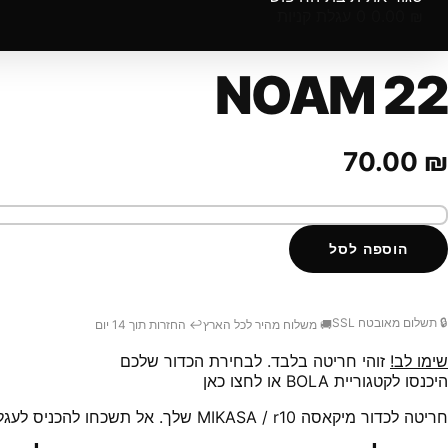
₪
0.00
0
עגלת קניות
NOAM 22
70.00
₪
מות
ל
הוספה לסל
Noa
2
🔒 תשלום מאובטח SSL
🚚 משלוח מהיר לכל הארץ
↩️ החזרות תוך 14 יום
שימו לב!
זוהי חריטה בלבד. לבחירת הכדור שלכם
היכנסו לקטגוריית BOLA או
לחצו כאן
חריטה לכדור מיקאסה MIKASA / r10 שלך.
אל תשכחו להכניס לעגל