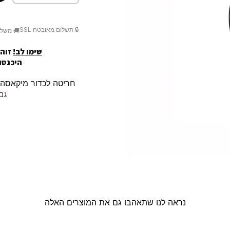
🔒 תשלום מאובטח SSL
🚚 משלו
שימו לב!
זוהי
היכנסו לק
חריטה לכדור מיקאסה MIKASA / r10 שלך
גם 
נראה לנו שתאהבו גם את המוצרים האלה