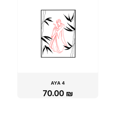
AYA 4
70.00
₪