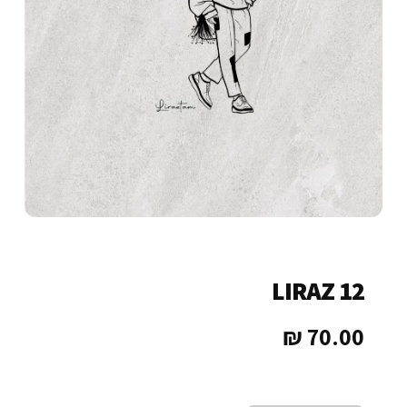
LIRAZ 12
₪
70.00