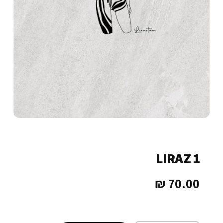
LIRAZ 1
₪
70.00