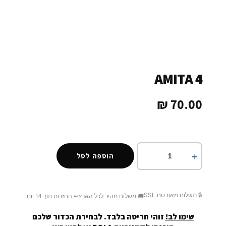
AMITA 4
₪
70.00
הוספה לסל
🔒 תשלום מאובטח SSL
🚚 משלוח מהיר לכל הארץ
↩️ החזרות תוך 14 יום
שימו לב!
זוהי חריטה בלבד. לבחירת הכדור שלכם