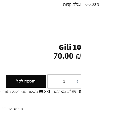
₪
0.00
0
עגלת קניות
Gili 10
70.00
₪
כמות
של
הוספה לסל
Gili
10
🔒 תשלום מאובטח SSL
🚚 משלוח מהיר לכל הארץ
↩
חריטה לכדור מיקאסה / r10