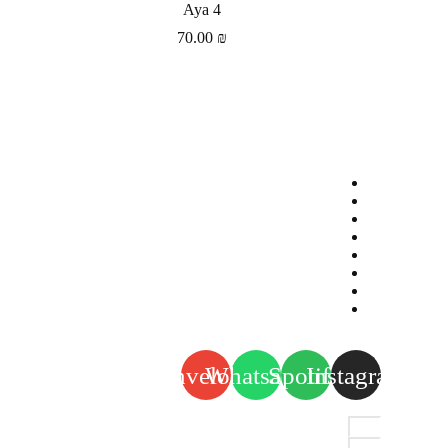
Aya 4
70.00
₪
הסיפור שלנו
שאלות ותשובות
מדיניות פרטיות
תקנון
הסיפור שלנו
שאלות ותשובות
מדיניות פרטיות
תקנון
follow our movement
and keep in touch
Envelope
Whatsapp
Spotify
Instagram
הצטרפו למועדון הלקוחות שלנו ותהפכו להיות חלק מהמשפחה שלנו