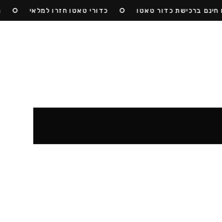
נם ברכישת כדור טאטו
כדורי טאטו חזרו למלאי
הצט