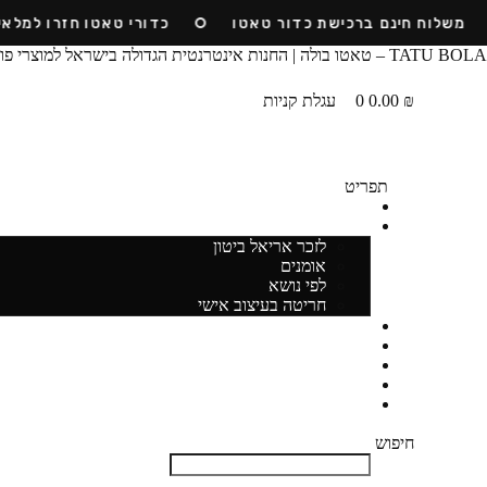
Ski
משלוח חינם ברכישת כדור טאטו
כדורי טאטו חזרו למלאי
t
conten
TATU BOLA – טאטו בולה | החנות אינטרנטית הגדולה בישראל למוצרי פוצ׳יוולי | כדורי מיקאסה ~ חריטות ~ ציוד ספורט
₪
0.00
0
עגלת קניות
תפריט
כדורים
חריטות
לזכר אריאל ביטון
אומנים
לפי נושא
חריטה בעיצוב אישי
ביגוד
ציוד
קז'ואל
טקבול
הסיפור שלנו
חיפוש
חיפוש
סגור את תיבת החיפוש