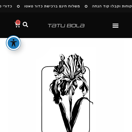
חות וקבלו קוד הנחה
משלוח חינם ברכישת כדור טאטו
כדורי טא
0
הסיפור שלנו