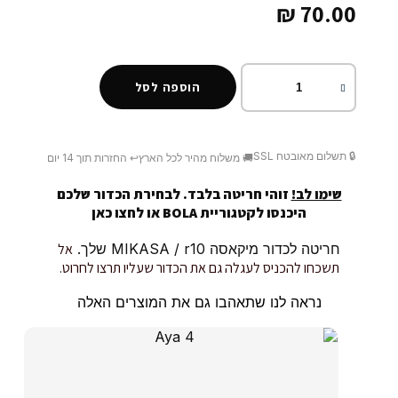
₪
70.00
כמות
של
הוספה לסל
Carmel
Aviv
6
🔒 תשלום מאובטח SSL
🚚 משלוח מהיר לכל הארץ
↩️ החזרות תוך 14 יום
שימו לב!
זוהי חריטה בלבד. לבחירת הכדור שלכם
היכנסו לקטגוריית BOLA או
לחצו כאן
חריטה לכדור מיקאסה MIKASA / r10 שלך.
אל
תשכחו להכניס לעגלה גם את הכדור שעליו תרצו לחרוט.
נראה לנו שתאהבו גם את המוצרים האלה