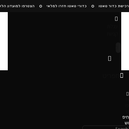
Ski
ישת כדור טאטו
כדורי טאטו חזרו למלאי
הצטרפו למועדון הלקו
t
conten
עגלת
קניות
תפריט
תפריט
חי
פו
ש
חיפ
וש