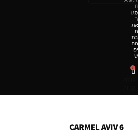
סגו
ר
את
תי
בת
הח
יפו
ש
0
עגלת
קניות
CARMEL AVIV 6