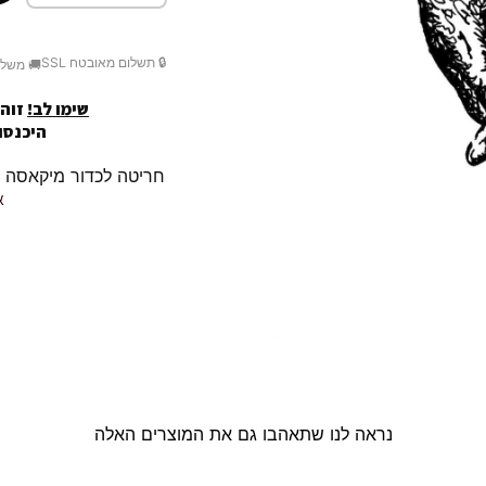
🔒 תשלום מאובטח SSL
🚚 משלו
שימו לב!
זוהי
היכנסו לק
חריטה לכדור מיקאסה MIKASA / r10 שלך.
א
נראה לנו שתאהבו גם את המוצרים האלה