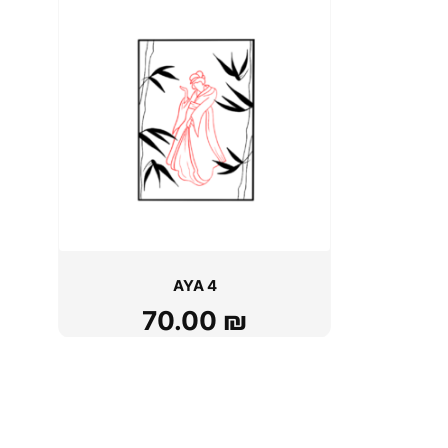
AYA 4
70.00
₪