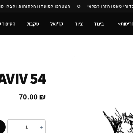
י טאטו חזרו למלאי
הצטרפו למועדון הלקוחות וקבלו קוד ה
ריטות
ביגוד
ציוד
קז'ואל
טקבול
הסיפור ש
AVIV 54
70.00
₪