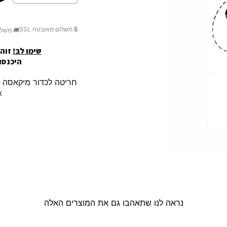
🔒 תשלום מאובטח SSL
🚚 משלו
שימו לב!
זוהי
היכנסו לק
חריטה לכדור מיקאסה MIKASA / r10 שלך.
א
נראה לנו שתאהבו גם את המוצרים האלה