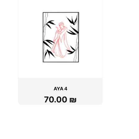
AYA 4
70.00
₪