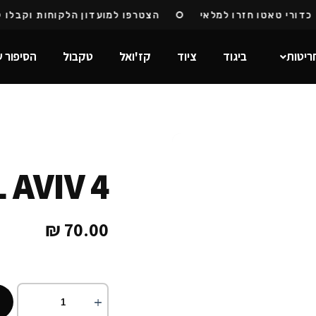
רי טאטו חזרו למלאי
הצטרפו למועדון הלקוחות וקבלו קוד
ריטות
ביגוד
ציוד
קז'ואל
טקבול
הסיפור ש
 AVIV 4
₪
70.00