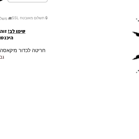
🔒 תשלום מאובטח SSL
🚚 משלו
שימו לב!
זוהי
היכנסו לק
חריטה לכדור מיקאסה MIKASA / r10 שלך
גם 