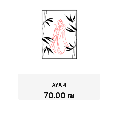
AYA 4
70.00
₪