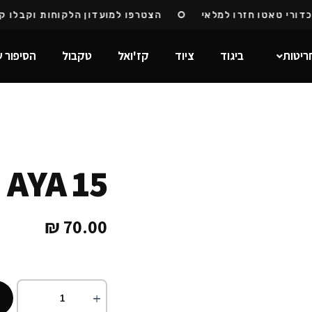
רי טאטו חזרו למלאי
הצטרפו למועדון הלקוחות וקבלו קוד 
ריטות
ביגוד
ציוד
קז'ואל
טקבול
הסיפור ש
AYA 15
₪
70.00