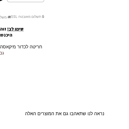
🔒 תשלום מאובטח SSL
🚚 משלו
שימו לב!
זוהי
היכנסו לק
חריטה לכדור מיקאסה MIKASA / r10 שלך
גם 
נראה לנו שתאהבו גם את המוצרים האלה