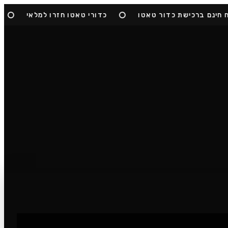
נם ברכישת כדור טאטו
כדורי טאטו חזרו למלאי
הצט