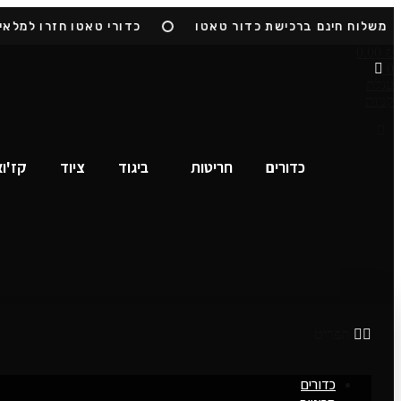
Skip
לוח חינם ברכישת כדור טאטו
כדורי טאטו חזרו למלאי
to
content
0.00
₪
0
עגלת
קניות
כדורים
חריטות
ביגוד
ציוד
קז'ו
תפריט
כדורים