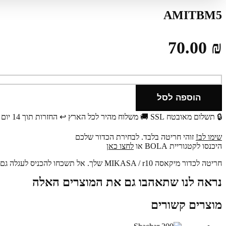
AMITBM5
70.00
₪
כמות
של
AMITBM5
הוספה לסל
🔒 תשלום מאובטח SSL
🚚 משלוח מהיר לכל הארץ
↩️ החזרות תוך 14 יום
שימו לב!
זוהי חריטה בלבד. לבחירת הכדור שלכם
היכנסו לקטגוריית BOLA או
לחצו כאן
חריטה לכדור מיקאסה MIKASA / r10 שלך.
אל תשכחו להכניס לעגלה גם 
נראה לנו שתאהבו גם את המוצרים האלה
מוצרים קשורים