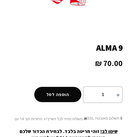
ALMA 9
₪
70.00
הוספה לסל
🔒 תשלום מאובטח SSL
🚚 משלוח מהיר לכל הארץ
↩️ החזרות תוך 14 יום
שימו לב!
זוהי חריטה בלבד. לבחירת הכדור שלכם