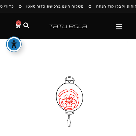
חות וקבלו קוד הנחה
משלוח חינם ברכישת כדור טאטו
כדורי טא
0
הסיפור שלנו