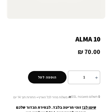
ALMA 10
₪
70.00
הוספה לסל
🔒 תשלום מאובטח SSL
🚚 משלוח מהיר לכל הארץ
↩️ החזרות תוך 14 יום
שימו לב!
זוהי חריטה בלבד. לבחירת הכדור שלכם