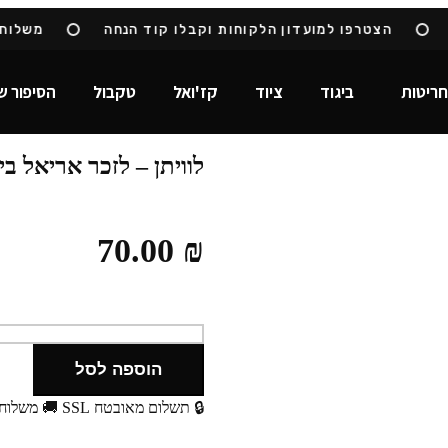
הצטרפו למועדון הלקוחות וקבלו קוד הנחה
משלוח ח
חריטות
ביגוד
ציוד
קז'ואל
טקבול
הסיפור ש
לוויתן – לזכר אריאל בי
70.00
₪
הוספה לסל
🔒 תשלום מאובטח SSL
🚚 משלוח 