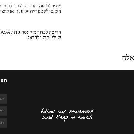
שימו לב!
זוהי חריטה בלבד. לבחיר
היכנסו לקטגוריית BOLA או
לחצו 
חריטה לכדור מיקאסה MIKASA / r10 שלך.
שעליו תרצו לחרוט.
אלה
הצט
follow our movement
and keep in touch