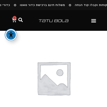
חות וקבלו קוד הנחה
משלוח חינם ברכישת כדור טאטו
כדורי טא
0