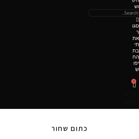
חיפ
וש
סגו
ר
את
תי
בת
הח
יפו
ש
0
עגלת
קניות
כתום שחור