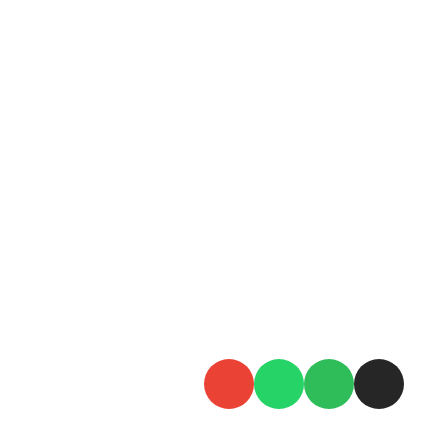
follow our movement
הצט
and keep in touch
להי
מהמ