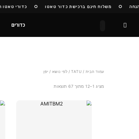
ה
משלוח חינם ברכישת כדור טאטו
כדורי טאטו חזרו
כדורים
ח
עמוד הבית
/
TATU
/
לפי נושא
/ יפן
מציג 1–12 מתוך 67 תוצאות