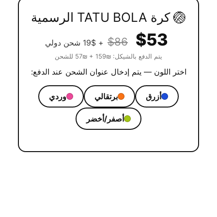
🏐 كرة TATU BOLA الرسمية
$53
$86
+ 19$ شحن دولي
يتم الدفع بالشيكل: ₪159 + ₪57 للشحن
اختر اللون — يتم إدخال عنوان الشحن عند الدفع:
أزرق
برتقالي
وردي
أصفر/أخضر